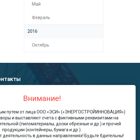
Май
Февраль
2016
Октябрь
онтакты
info@oooesi.ru
Внимание!
+7 (495) 798-09-79 (центральный офис)
ым путем от лица ООО «ЭСИ» («ЭНЕРГОСТРОЙИННОВАЦИЯ»)
воры и выставляют счета с фиктивными реквизитами на
СИ ЦЕНТРАЛЬНЫЙ ОФИС
тельной (пиломатериалы, доски обрезные и др.) и прочей
ссия, 143081, Московская область,
продукции (контейнеры, бумага и др.).
инцовский р-н, Солослово д, Киз Горки-8 тер,
т деятельность в данных направлениях! Будьте бдительны!