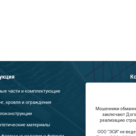
укция
К
ные части и комплектующие
нг, кровля и ограждения
Мошенники обманн
локонструкции
заключают Дого
Э
реализацию строи
Ро
нтетические материалы
Од
ООО "ЭСИ" не веде