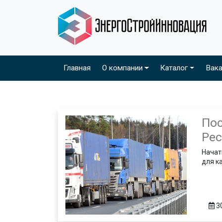
Главная
О компании
Каталог
Вака
Пос
Ре
Начат
для к
3