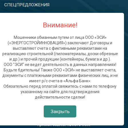
СПЕЦПРЕДЛОЖЕНИЯ
Контакты
Внимание!
info@oooesi.ru
Мошенники обманным путем от лица ООО «ЭСИ»
(«ЭНЕРГОСТРОЙИННОВАЦИЯ») заключают Договоры и
+7 (495) 798-09-79 (центральный офис)
выставляют счета с фиктивными реквизитами на
реализацию строительной (пиломатериалы, доски обрезные
ЭСИ ЦЕНТРАЛЬНЫЙ ОФИС
и др.) и прочей продукции (контейнеры, бумага и др.).
Россия, 143081, Московская область, Одинцовский р-н,
ООО "ЭСИ" не ведет деятельность в данных направлениях!
Солослово д, Киз Горки-8 тер, дом 275, ПОМЕЩЕНИЕ
Будьте бдительны! Также ООО «ЭСИ» не выставляет счета,
37,38,39 ЭТАЖ 3
документы с платежными реквизитами физических лиц, и не
имеет р/с счета в «Альфа Банк».
Обязательно перед оплатой свяжитесь с нами по телефону
указанному на сайте для подтверждения
действительности сделки!
Закрыть
При использовании материалов с сайта обязательно указание
прямой ссылки на источник.